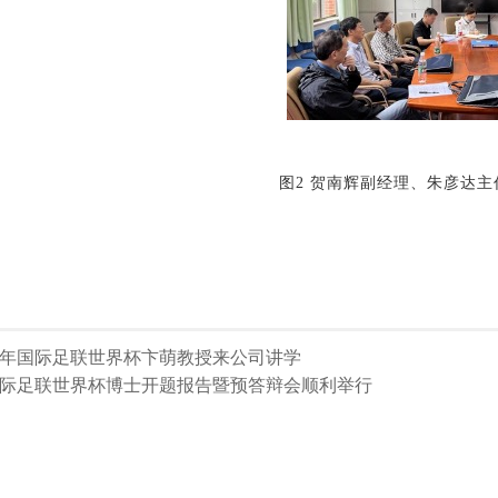
图
2
贺南辉副经理、
朱彦达主
26年国际足联世界杯卞萌教授来公司讲学
年国际足联世界杯博士开题报告暨预答辩会顺利举行