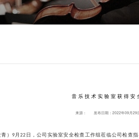
音乐技术实验室获得安
来源：
发布日期：2022年09月29日 
俊青）
月
日，公司实验室安全检查工作组莅临公司检查指
9
22