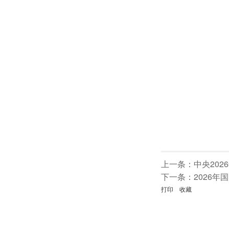
上一条：
中央20
下一条：
2026
打印
收藏