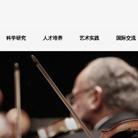
026年国际足联世界杯(FIFA World Cup 2026
科学研究
人才培养
艺术实践
国际交流