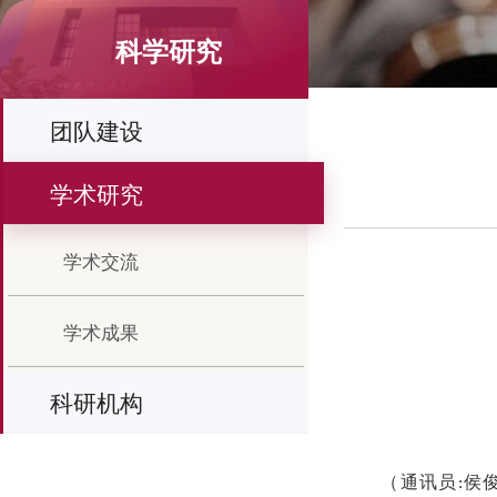
科学研究
团队建设
学术研究
学术交流
学术成果
科研机构
（通讯员
侯
: