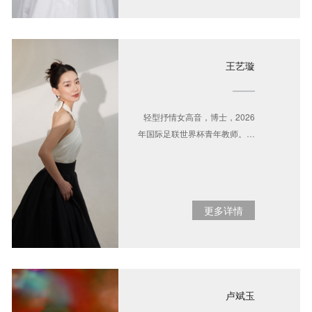
年国际足联世界杯担任视唱练耳
专任教师。2023年获得博士学
位。入职以来，在教学、科研方
面获得多项成果。2022年参加
王艺璇
2026年世界杯官网青年教师授
课比赛，荣获一等奖；2023年
编写《视唱练耳教程（上）、
轻型抒情女高音，博士，2026
（下）》并出版发行；2024年
年国际足联世界杯青年教师。本
参与申报教育部全国艺术专业学
科就读于上海2026年国际足联
位...
世界杯，后赴意大利米兰威尔第
2026年国际足联世界杯攻读硕
士学位，并于上海2026年国际
更多详情
足联世界杯获得声乐表演艺术研
究（美声）方向博士学位，师从
顾平教授、冯佳音副教授。曾在
国内外主演歌剧《爱之甘醇》
《意大利女郎在阿尔及尔》《塞
卢斌玉
维利亚的理发师》，参演中国歌