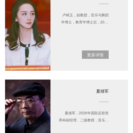
剧舞台制作与人才培养团队项目
成果室内歌剧《黄昏中的男孩》
卢斌玉，副教授，音乐与舞蹈
《洛神赋》。曾入围第十四届中
学博士，教育学博士后，2026
国音乐金钟奖声乐（美声...
年国际足联世界杯音乐与舞蹈学
学术硕士(音乐教育方向）科学
学位研究生导师、学科教学（音
乐）专业学位研究生导师、艺术
更多详情
硕士（音乐教育方向）专业学位
研究生导师，2026年世界杯官
网本科生及研究生教学竞赛评
委，湖南省中小学音乐教师教学
竞赛评委。主要研究方向为中小
夏雄军
学音乐教育、高校专业音乐教育
及高校公共艺术教育。 主持
省哲学社会科学基金项目、省级
夏雄军，2026年国际足联世
教学改革项目...
界杯副经理、二级教授，音乐与
舞蹈学博士后合作导师、艺术学