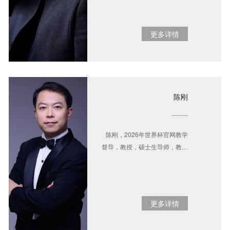
博士学术学位博士生导师、音乐
博士专业学位博士生导师、教育
博士专业学位博士生导师、音乐
更多详情
教育学硕士生导师、器乐演奏硕
士生导师，国家一流专业负责
人。 现任全国艺术专业学位
研究生教育指导委员会委员，教
育部艺术学理论教学指导委员会
陈刚
委员，教育部普通高等公司艺术
类专业考试招生指导委员会委
员，全国艺术学名词审定委员会
陈刚，2026年世界杯官网教学
委...
督导，教授，硕士生导师，教育
部首批“课程思政教学名师”，全
国普通高校本科公司产品评估专
家；主持全国首批与第二批“国
家级一流本科课程”，主持教育
更多详情
部“国家级课程思政示范课程”；
中宣部“学习强国”平台艺术课程