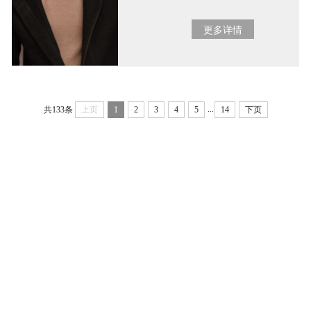
足联世界杯经理。主要作品有：
歌剧《爱莲说》；舞剧《女
更多详情
娲》、《粉墨》、《紫气京
华》；音乐剧《天桥》《夜莺与
玫瑰》；交响曲《看戏》、《花
鼓抒怀》、《边塞舞曲》；古筝
协奏曲《秋韵》；交响组曲《大
...
共133条
上页
1
2
3
4
5
14
下页
秦颂》；影视剧音乐《杜十
娘》、《我们村里的年轻人》、
《雪山飞弧》、《家》〈巴
金）、《定制爱情》、...