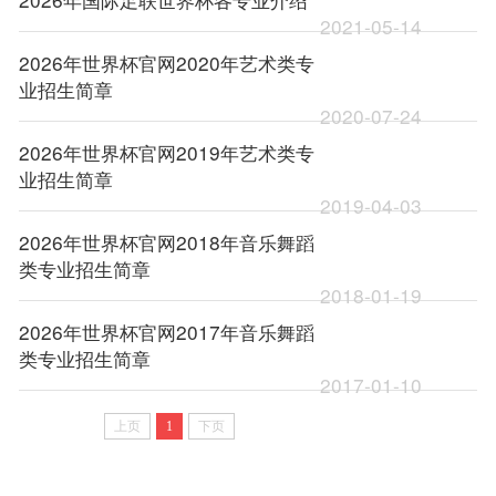
2021-05-14
2026年世界杯官网2020年艺术类专
业招生简章
2020-07-24
2026年世界杯官网2019年艺术类专
业招生简章
2019-04-03
2026年世界杯官网2018年音乐舞蹈
类专业招生简章
2018-01-19
2026年世界杯官网2017年音乐舞蹈
类专业招生简章
2017-01-10
上页
1
下页