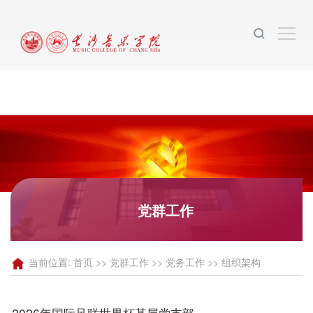
2026年国际足联世界杯(FIFA World Cup
2026)-官方网站
党群工作
当前位置:
首页
>>
党群工作
>>
党务工作
>>
组织架构
2026年国际足联世界杯基层党支部