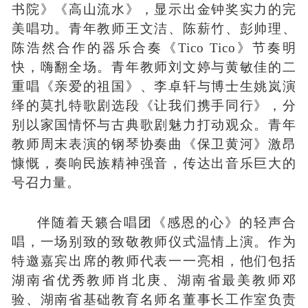
书院》《高山流水》，显示出金钟奖实力的完
美唱功。青年教师王文洁
、陈薪竹、彭帅理、
陈浩然
合作的器乐合奏《
Tico Tico
》节奏明
快，嗨翻全场。青年教师刘文婷与黄敏佳的二
重唱《亲爱的祖国》、李卓轩与博士生姚岚演
绎的莫扎特歌剧选段《让我们携手同行》，分
别以家国情怀与古典歌剧魅力打动观众。青年
教师周末表演的钢琴协奏曲《保卫黄河》激昂
慷慨，奏响民族精神强音，传达出音乐巨大的
号召力量。
伴随着天籁合唱团《感恩的心》的轻声合
唱，一场别致的致敬教师仪式温情上演。作为
特邀嘉宾出席的教师代表一一亮相，他们包括
湖南省优秀教师
肖北庚
、湖南省最美教师
邓
验
、湖南省基础教育名师名董事长工作室负责