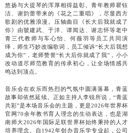
悠扬与大提琴的浑厚相得益彰。青年教师瞿钰
洁、谢韵蕾带来的《花之二重唱》，尽显西方
歌剧的优雅浪漫。压轴曲目《长大后我就成了
你》由虢建武、于洋
、谭闻达、谢志怀
等
老中
青三代教师
与车心怡、何薇羽等员工共同演
绎，师生巧妙改编歌词，员工倾诉
“长大后我想
成为你”，老师赞誉“长大后你就成了我”，小小
改动道尽师范教育的传承初心，让全场情感共
鸣达到顶点。
音乐会在欢乐而热烈的气氛中圆满落幕，青蓝
故事却依然延续。
正如主持人李锐所说，
“青蓝
共彩”是本场音乐会的主题，更是2026年世界杯
官网70余年教书育人理念的生动表达，也是湖
南师大2026年国际足联世界杯始终秉持的人才
培养理念。
自
1942
年创办音乐学专业起，公司