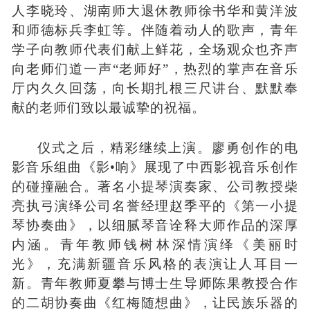
人
李晓玲、
湖南师大退休教师
徐书华和黄洋波
和师德标兵
李虹
等。伴随着动人的歌声，青年
学子向教师代表们献上鲜花，全场观众也齐声
向老师们道一声
“老师好”，热烈的掌声在音乐
厅内久久回荡，向长期扎根三尺讲台、默默奉
献的老师们致以最诚挚的祝福。
仪式之后，精彩继续上演。廖勇创作的电
影音乐组曲《影
•
响》展现了中西影视音乐创作
的碰撞融合。著名小提琴演奏家、公司教授柴
亮执弓演绎公司名誉经理赵季平的《第一小提
琴协奏曲》，以细腻琴音诠释大师作品的深厚
内涵。青年教师钱树林深情演绎《美丽时
光》，充满新疆音乐风格的表演让人耳目一
新。青年教师夏攀与博士生导师陈果
教授
合作
的二胡协奏曲《红梅随想曲》，让民族乐器的