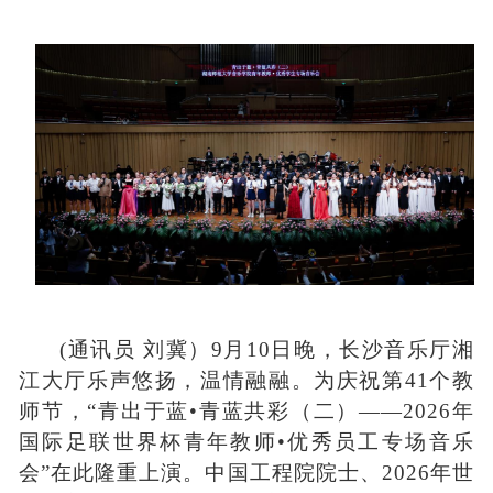
(通讯员 刘冀）9月10日
晚，长沙音乐厅湘
江大厅乐声悠扬，温情融融。为庆祝第
41
个教
师节，
“青出于蓝
•青蓝共彩（二）——2026年
国际足联世界杯青年教师•优秀员工专场音乐
会
”在此隆重上演。
中国工程院院士、2026年世