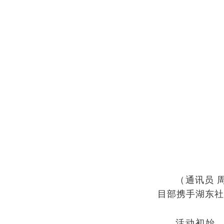
（
通讯员
目部携
手
湖东
活动初始