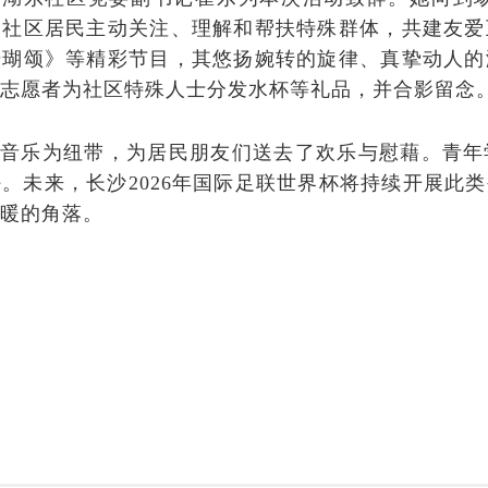
多社区居民主动关注、理解和帮扶
特殊
群体，共建友爱
珊瑚颂》等精彩节目，其悠扬婉转的旋律、真挚动人的
，志愿者为社区特殊人士分发水杯等礼品，并合影留念
以音乐为纽带，为
居民
朋友们送去了欢乐与慰藉。青年
任。未来，
长沙
2026年国际足联世界杯将持续开展
此类
温暖的角落。