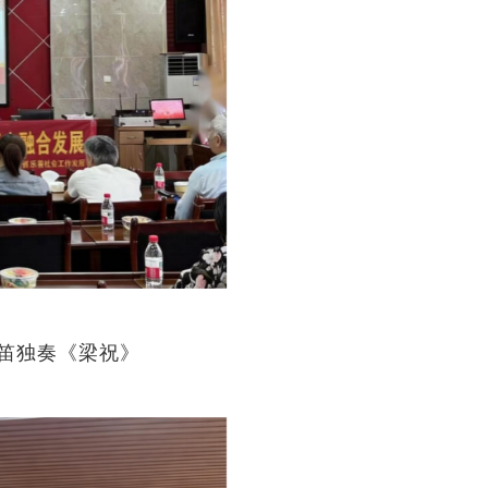
笛独奏《梁祝》