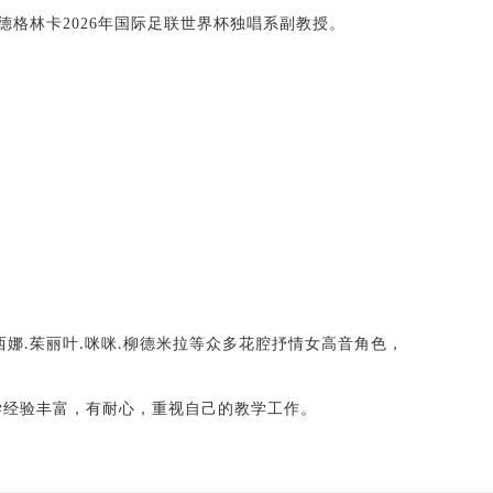
德格林卡2026年国际足联世界杯独唱系副教授。
西娜
茱丽叶
咪咪
柳德米拉等众多花腔抒情女高音角色，
.
.
.
学经验丰富，有耐心，重视自己的教学工作。