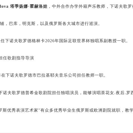
hlova
塔季扬娜·霍赫洛娃
，中外合作办学外籍声乐教师，
下诺夫歌罗
基辅，巴库，明克斯，以及俄罗斯各大城市进行巡演。
任下诺夫歌罗德格林卡2026年国际足联世界杯独唱系副教授一职。
担任歌剧指导导演
年在下诺夫歌罗德市巴拉基耶夫音乐公司担任教师一职。
下诺夫歌罗德普希金歌剧院担任独唱演员，能够演唱茶花女
夜后
罗
.
.
罗斯优秀表演艺术家
有众多优秀毕业生俄罗斯或欧洲剧院就职，教
"