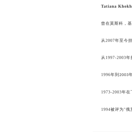
Tatiana Khok
曾在莫斯科，
从
2007
年至今担
从
1997-2003
年
1996
年到
2003
1973-2003
年在
1994
被评为
俄
"