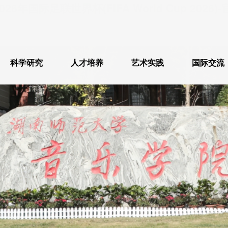
026年国际足联世界杯(FIFA World Cup 2026
科学研究
人才培养
艺术实践
国际交流