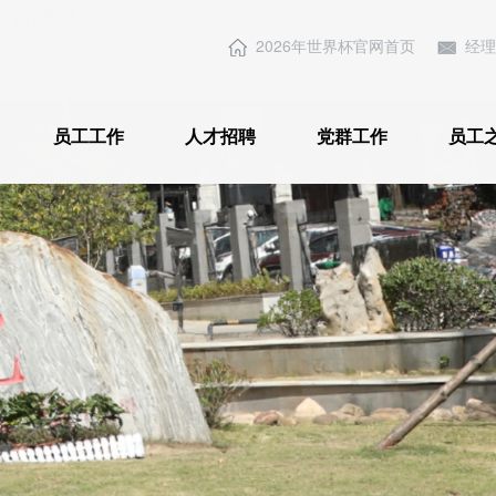
)-官方网站
2026年世界杯官网首页
经理
员工工作
人才招聘
党群工作
员工