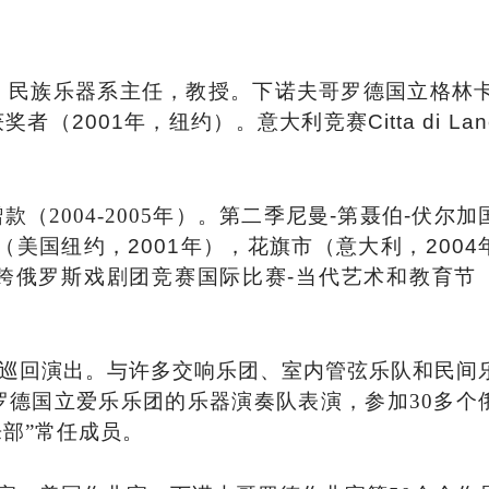
，民族乐器系主任，教授。下诺夫哥罗德国立格林卡2
获奖者（
2001
年，纽约）。意大利竞赛
Citta di La
赠款（
2004-2005
年）。第二季尼曼
-
第聂伯
-
伏尔加
赛（美国纽约，
2001
年），花旗市（意大利，
2004
跨俄罗斯戏剧团竞赛国际比赛
-
当代艺术和教育节
巡回演出。与许多交响乐团、室内管弦乐队和民间
罗德国立爱乐乐团的乐器演奏队表演，参加
30
多个
乐部”常任成员。