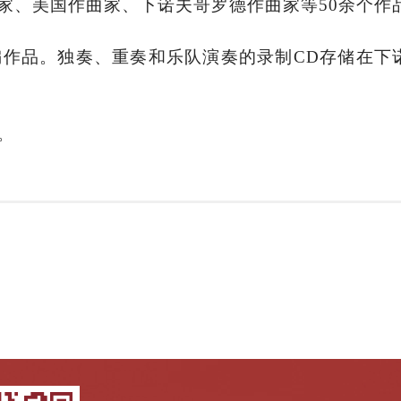
家、美国作曲家、下诺夫哥罗德作曲家等
50
余个作
编作品。独奏、重奏和乐队演奏的录制
CD
存储在下
。